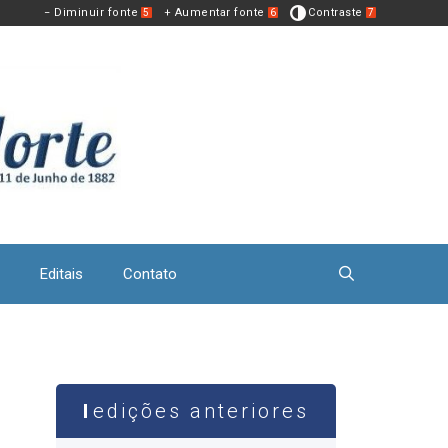
− Diminuir fonte
+ Aumentar fonte
Contraste
5
6
7
Editais
Contato
edições anteriores