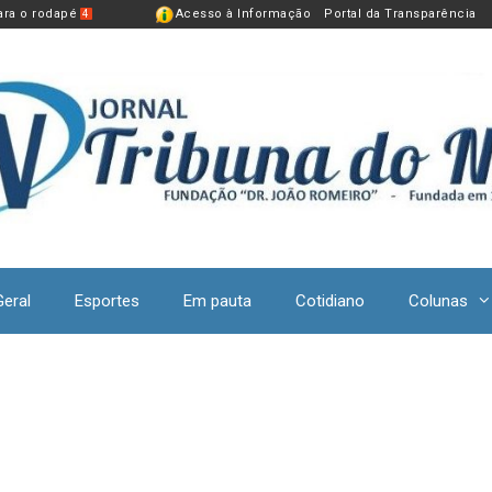
para o rodapé
Acesso à Informação
Portal da Transparência
4
Geral
Esportes
Em pauta
Cotidiano
Colunas