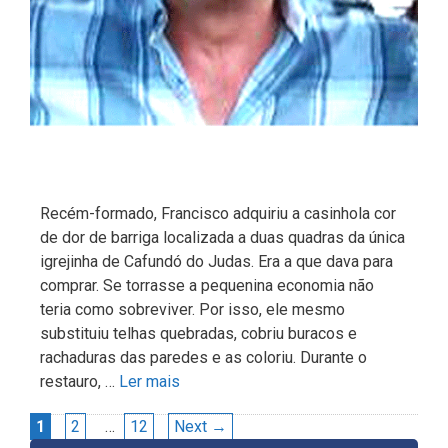
Recém-formado, Francisco adquiriu a casinhola cor
de dor de barriga localizada a duas quadras da única
igrejinha de Cafundó do Judas. Era a que dava para
comprar. Se torrasse a pequenina economia não
teria como sobreviver. Por isso, ele mesmo
substituiu telhas quebradas, cobriu buracos e
rachaduras das paredes e as coloriu. Durante o
restauro, …
Ler mais
Navegação
Page
Page
Page
1
2
…
12
Next
→