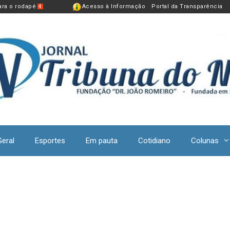
para o rodapé
Acesso à Informação
Portal da Transparência
4
Geral
Esportes
Em pauta
Cotidiano
Colunas