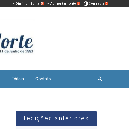
− Diminuir fonte
+ Aumentar fonte
Contraste
5
6
7
Editais
Contato
edições anteriores