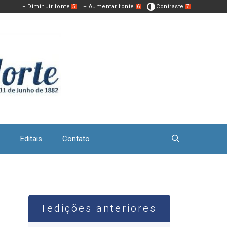
− Diminuir fonte
+ Aumentar fonte
Contraste
5
6
7
Editais
Contato
edições anteriores