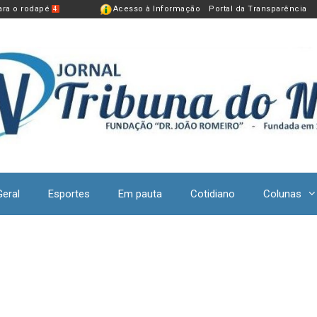
para o rodapé
Acesso à Informação
Portal da Transparência
4
Geral
Esportes
Em pauta
Cotidiano
Colunas