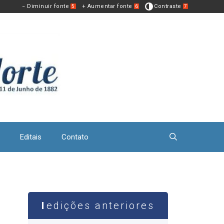
− Diminuir fonte
+ Aumentar fonte
Contraste
5
6
7
Editais
Contato
edições anteriores