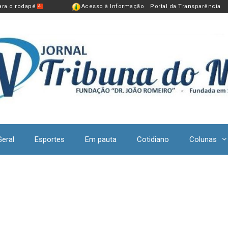
para o rodapé
Acesso à Informação
Portal da Transparência
4
Geral
Esportes
Em pauta
Cotidiano
Colunas