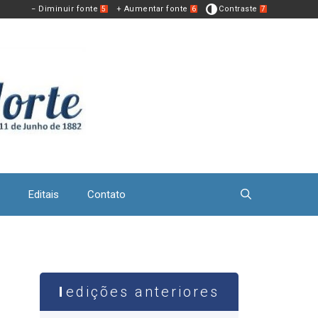
− Diminuir fonte
+ Aumentar fonte
Contraste
5
6
7
Editais
Contato
edições anteriores