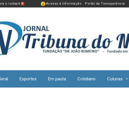
para o rodapé
Acesso à Informação
Portal da Transparência
4
Geral
Esportes
Em pauta
Cotidiano
Colunas