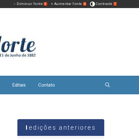
− Diminuir fonte
+ Aumentar fonte
Contraste
5
6
7
Editais
Contato
edições anteriores