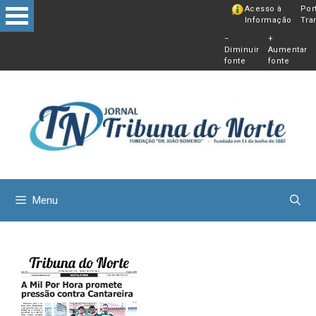
Pular
Acesso à
Por
Informação
Tra
para
−
+
o
Diminuir
Aumentar
conteú
fonte
fonte
Menu