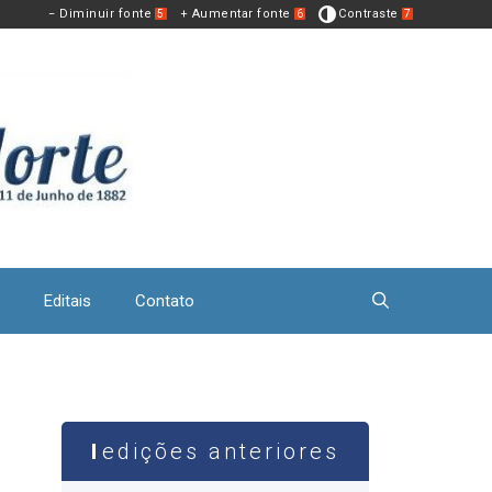
− Diminuir fonte
+ Aumentar fonte
Contraste
5
6
7
Editais
Contato
edições anteriores