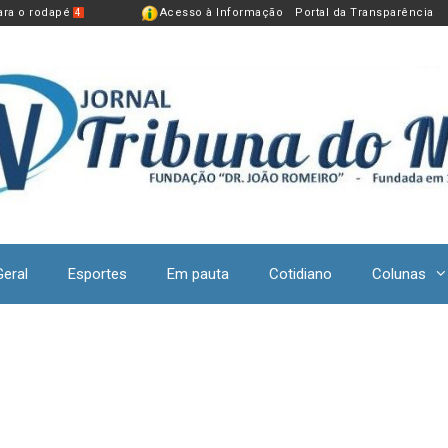
para o rodapé
Acesso à Informação
Portal da Transparência
4
Geral
Esportes
Em pauta
Cotidiano
Colunas