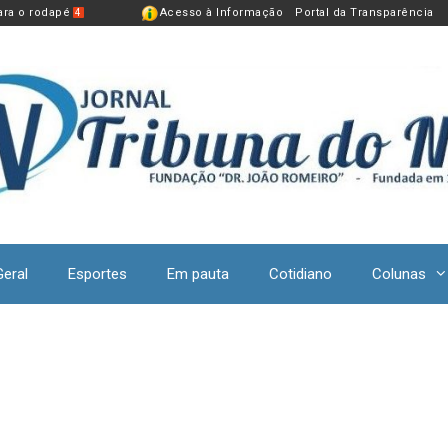
para o rodapé
Acesso à Informação
Portal da Transparência
4
Geral
Esportes
Em pauta
Cotidiano
Colunas