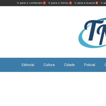
Pular
Ir para o conteúdo
Ir para o menu
Ir para a busca
Ir 
1
2
3
para
o
conteúdo
Editorial
Cultura
Cidade
Policial