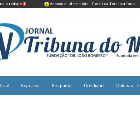
para o rodapé
Acesso à Informação
Portal da Transparência
4
Geral
Esportes
Em pauta
Cotidiano
Colunas