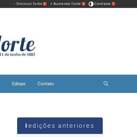
− Diminuir fonte
+ Aumentar fonte
Contraste
5
6
7
Editais
Contato
edições anteriores