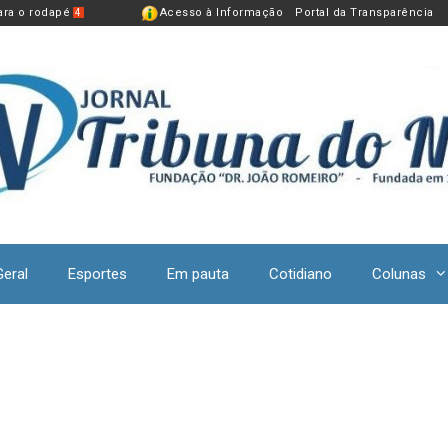
para o rodapé
Acesso à Informação
Portal da Transparência
4
Geral
Esportes
Em pauta
Cotidiano
Colunas