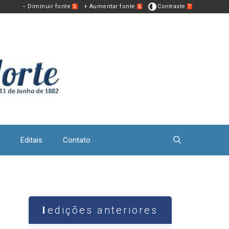
− Diminuir fonte
+ Aumentar fonte
Contraste
5
6
7
Editais
Contato
edições anteriores