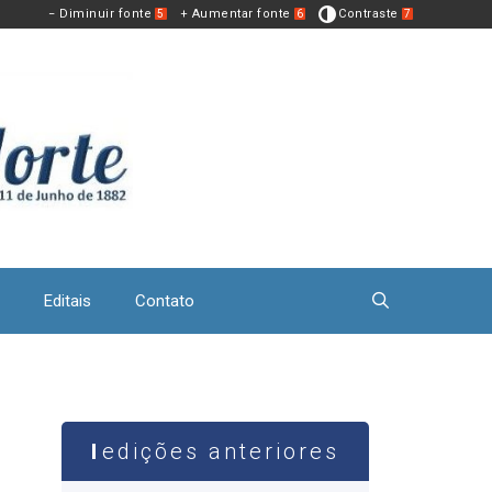
− Diminuir fonte
+ Aumentar fonte
Contraste
5
6
7
Editais
Contato
edições anteriores