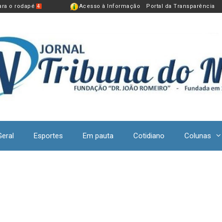
para o rodapé
Acesso à Informação
Portal da Transparência
4
Geral
Esportes
Em pauta
Cotidiano
Colunas