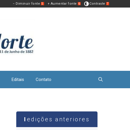
− Diminuir fonte
+ Aumentar fonte
Contraste
5
6
7
Editais
Contato
edições anteriores