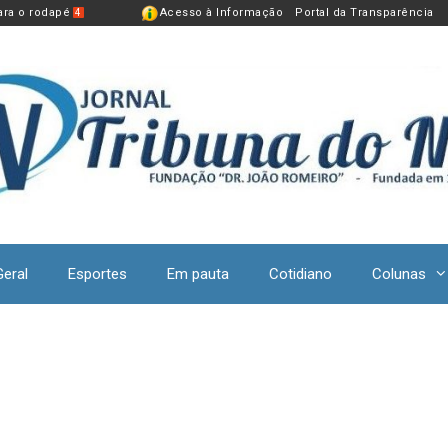
para o rodapé
Acesso à Informação
Portal da Transparência
4
Geral
Esportes
Em pauta
Cotidiano
Colunas