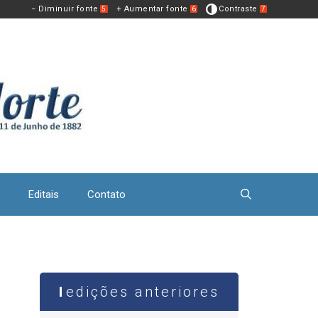
− Diminuir fonte
+ Aumentar fonte
Contraste
5
6
7
Editais
Contato
edições anteriores