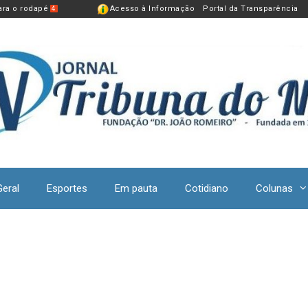
para o rodapé
Acesso à Informação
Portal da Transparência
4
Geral
Esportes
Em pauta
Cotidiano
Colunas