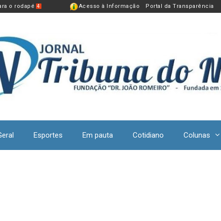
para o rodapé
Acesso à Informação
Portal da Transparência
4
Geral
Esportes
Em pauta
Cotidiano
Colunas