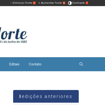
− Diminuir fonte
+ Aumentar fonte
Contraste
5
6
7
Editais
Contato
edições anteriores