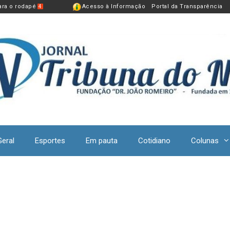
para o rodapé
Acesso à Informação
Portal da Transparência
4
Geral
Esportes
Em pauta
Cotidiano
Colunas