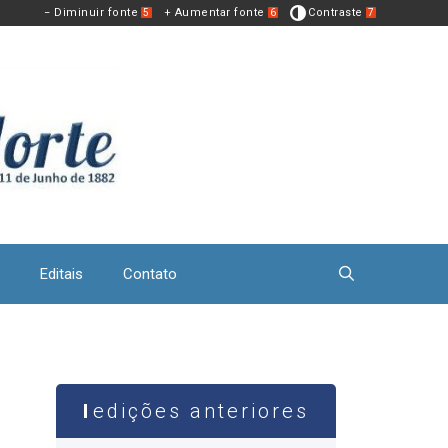
− Diminuir fonte
+ Aumentar fonte
Contraste
5
6
7
Editais
Contato
edições anteriores