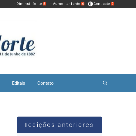
− Diminuir fonte
+ Aumentar fonte
Contraste
5
6
7
Editais
Contato
edições anteriores