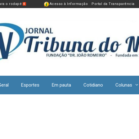
para o rodapé
Acesso à Informação
Portal da Transparência
4
Geral
Esportes
Em pauta
Cotidiano
Colunas