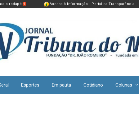
para o rodapé
Acesso à Informação
Portal da Transparência
4
Geral
Esportes
Em pauta
Cotidiano
Colunas