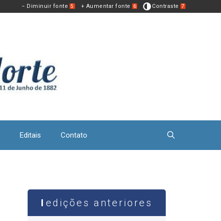
− Diminuir fonte
+ Aumentar fonte
Contraste
5
6
7
Editais
Contato
edições anteriores