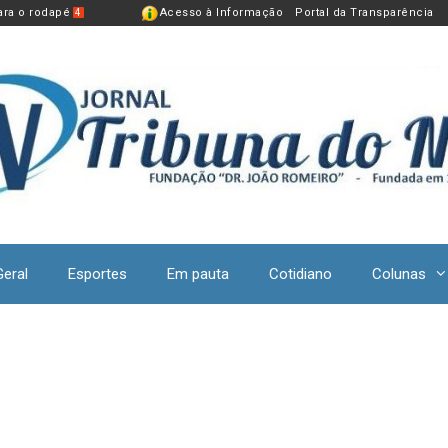
para o rodapé
Acesso à Informação
Portal da Transparência
4
Geral
Esportes
Em pauta
Cotidiano
Colunas