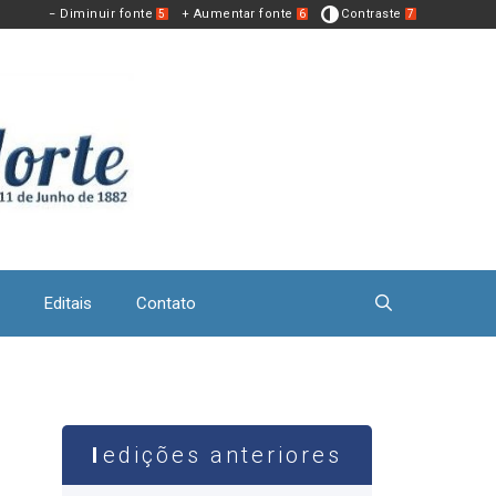
− Diminuir fonte
+ Aumentar fonte
Contraste
5
6
7
Editais
Contato
edições anteriores