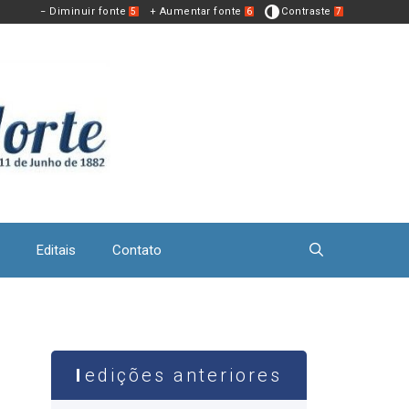
− Diminuir fonte
+ Aumentar fonte
Contraste
5
6
7
Editais
Contato
edições anteriores