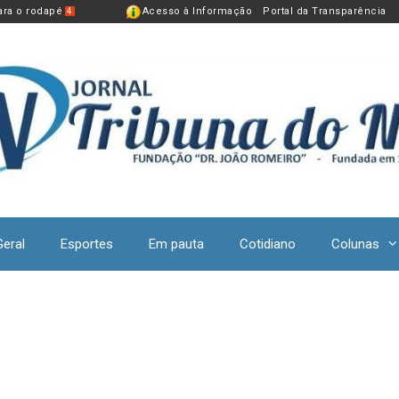
para o rodapé
Acesso à Informação
Portal da Transparência
4
Geral
Esportes
Em pauta
Cotidiano
Colunas