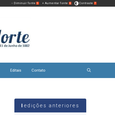
− Diminuir fonte
+ Aumentar fonte
Contraste
5
6
7
Editais
Contato
edições anteriores