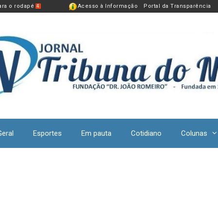
para o rodapé
Acesso à Informação
Portal da Transparência
4
Geral
Esportes
Em pauta
Cotidiano
Colunas