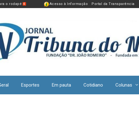
para o rodapé
Acesso à Informação
Portal da Transparência
4
Geral
Esportes
Em pauta
Cotidiano
Colunas