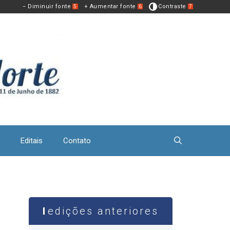
− Diminuir fonte
+ Aumentar fonte
Contraste
5
6
7
Editais
Contato
edições anteriores