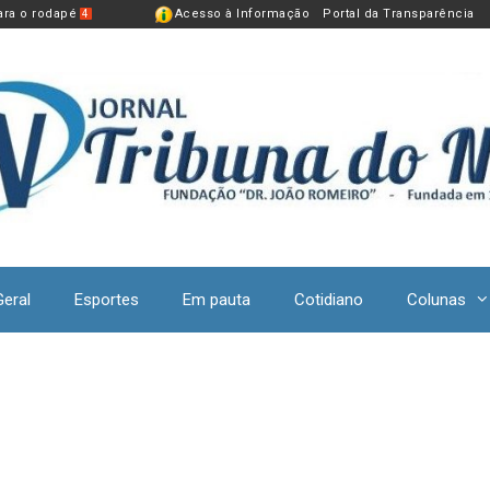
para o rodapé
Acesso à Informação
Portal da Transparência
4
Geral
Esportes
Em pauta
Cotidiano
Colunas