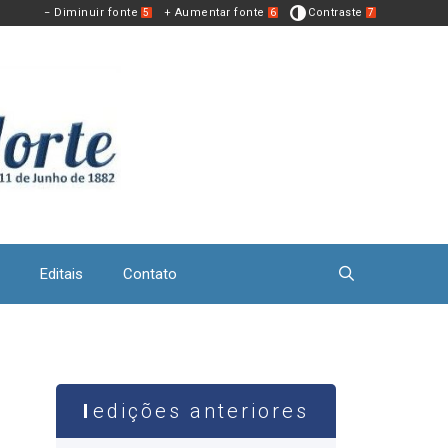
− Diminuir fonte
+ Aumentar fonte
Contraste
5
6
7
Editais
Contato
edições anteriores