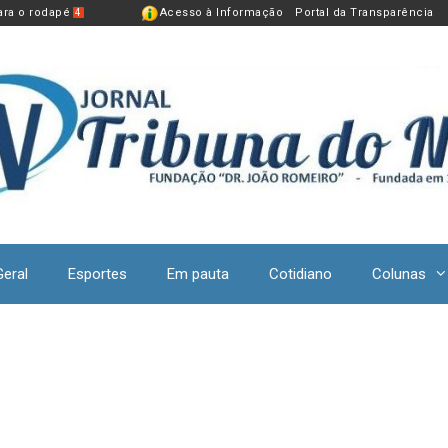
para o rodapé
Acesso à Informação
Portal da Transparência
4
Geral
Esportes
Em pauta
Cotidiano
Colunas