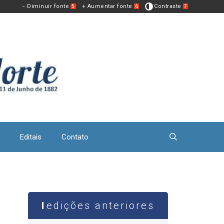
− Diminuir fonte
+ Aumentar fonte
Contraste
5
6
7
Editais
Contato
edições anteriores