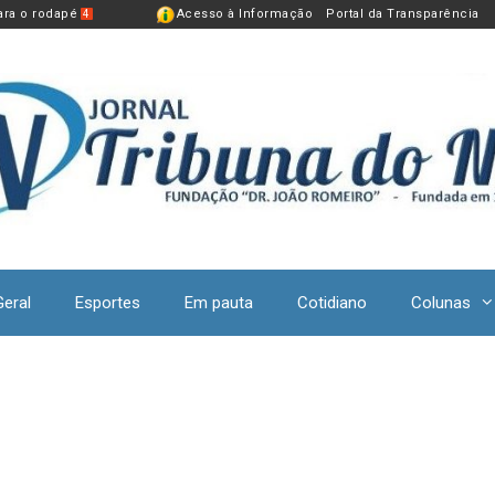
para o rodapé
Acesso à Informação
Portal da Transparência
4
Geral
Esportes
Em pauta
Cotidiano
Colunas