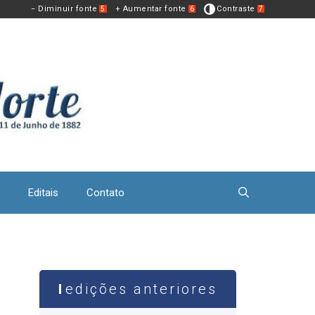
− Diminuir fonte
+ Aumentar fonte
Contraste
5
6
7
Editais
Contato
edições anteriores