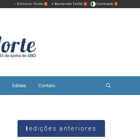
− Diminuir fonte
+ Aumentar fonte
Contraste
5
6
7
Editais
Contato
edições anteriores