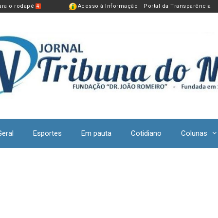
para o rodapé
Acesso à Informação
Portal da Transparência
4
Geral
Esportes
Em pauta
Cotidiano
Colunas