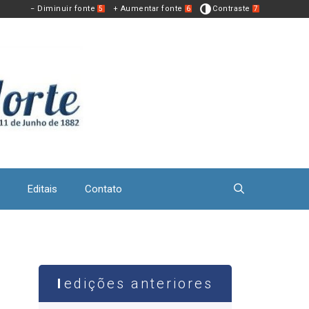
− Diminuir fonte
+ Aumentar fonte
Contraste
5
6
7
Editais
Contato
edições anteriores