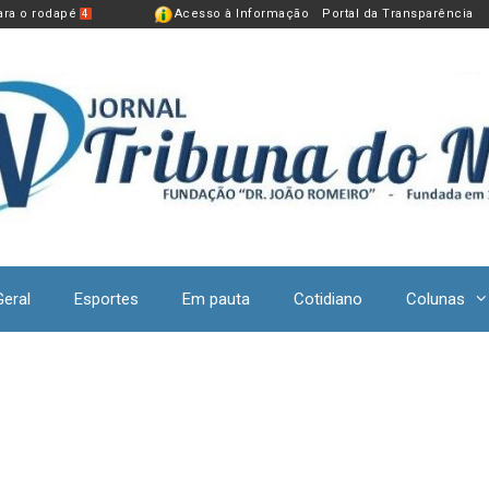
para o rodapé
Acesso à Informação
Portal da Transparência
4
Geral
Esportes
Em pauta
Cotidiano
Colunas