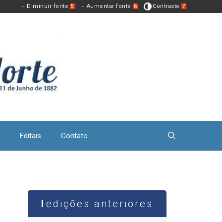
− Diminuir fonte
+ Aumentar fonte
Contraste
5
6
7
Editais
Contato
edições anteriores