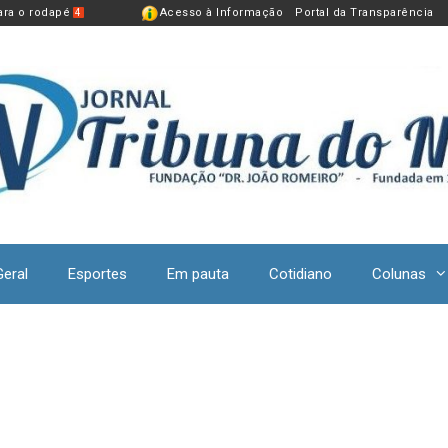
para o rodapé
Acesso à Informação
Portal da Transparência
4
Geral
Esportes
Em pauta
Cotidiano
Colunas