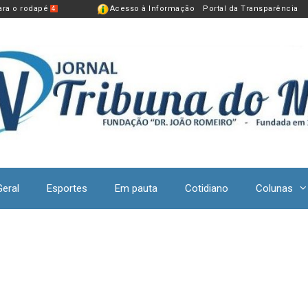
para o rodapé
Acesso à Informação
Portal da Transparência
4
Geral
Esportes
Em pauta
Cotidiano
Colunas