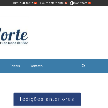
− Diminuir fonte
+ Aumentar fonte
Contraste
5
6
7
Editais
Contato
edições anteriores