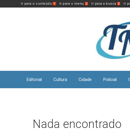
Pular
Ir para o conteúdo
Ir para o menu
Ir para a busca
Ir 
1
2
3
para
o
conteúdo
Editorial
Cultura
Cidade
Policial
Nada encontrado