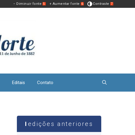
− Diminuir fonte
+ Aumentar fonte
Contraste
5
6
7
Editais
Contato
edições anteriores