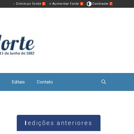
− Diminuir fonte
+ Aumentar fonte
Contraste
5
6
7
Editais
Contato
edições anteriores