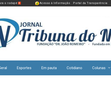
para o rodapé
Acesso à Informação
Portal da Transparência
4
Geral
Esportes
Em pauta
Cotidiano
Colunas