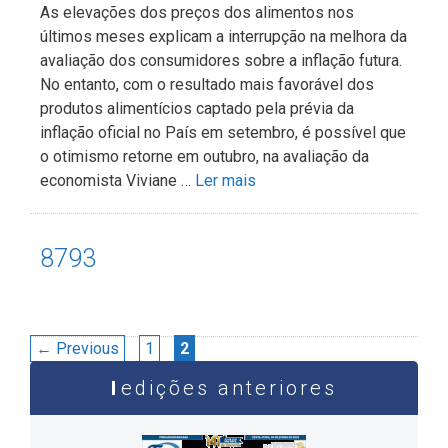
As elevações dos preços dos alimentos nos
últimos meses explicam a interrupção na melhora da
avaliação dos consumidores sobre a inflação futura.
No entanto, com o resultado mais favorável dos
produtos alimentícios captado pela prévia da
inflação oficial no País em setembro, é possível que
o otimismo retorne em outubro, na avaliação da
economista Viviane …
Ler mais
8793
Navegação
Page
Page
←
Previous
1
2
de
edições anteriores
post