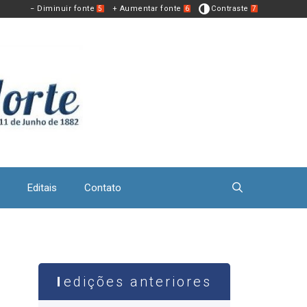
− Diminuir fonte
+ Aumentar fonte
Contraste
5
6
7
Editais
Contato
edições anteriores