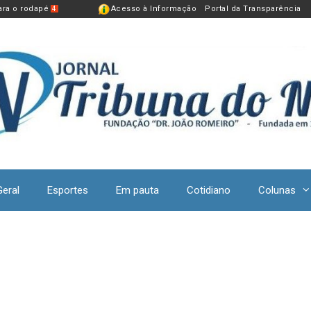
para o rodapé
Acesso à Informação
Portal da Transparência
4
Geral
Esportes
Em pauta
Cotidiano
Colunas