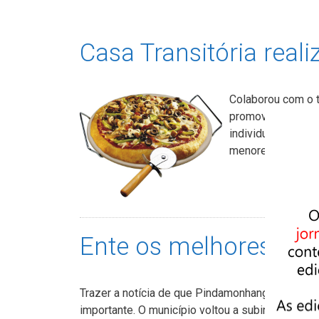
Casa Transitória real
Colaborou com o t
promoverá um rodíz
individual para d
menores de cinco
Ente os melhores
Trazer a notícia de que Pindamonhangaba está 
importante. O município voltou a subir ao pódi