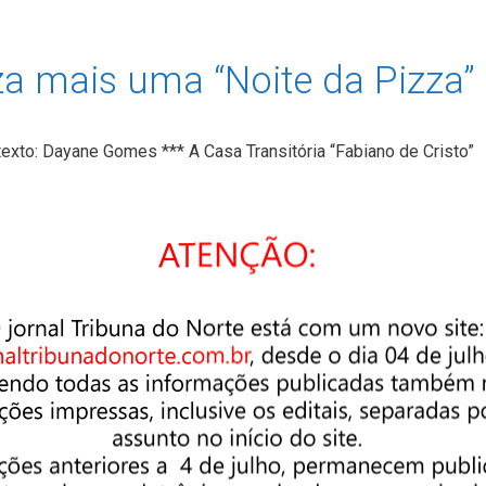
iza mais uma “Noite da Pizza”
exto: Dayane Gomes *** A Casa Transitória “Fabiano de Cristo”
io de pizza no dia 11 de agosto, a partir das 20 horas. O valor
egustação à vontade será de R$18,90, com exceção de crianças
 anos, que poderão comer de graça, e as de seis …
Ler mais
entre as melhores equipes esportivas da região é um marco
o depois de alguns anos sem colocações expressivas. De acordo