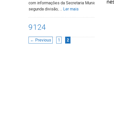
com informações da Secretaria Municipal de Esp
segunda divisão; …
Ler mais
9124
Navegação
Page
Page
←
Previous
1
2
de
post