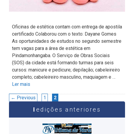
Oficinas de estética contam com entrega de apostila
certificado Colaborou com o texto: Dayane Gomes
As oportunidades de estudos no segundo semestre
tem vagas para a área de estética em
Pindamonhangaba. O Serviço de Obras Sociais
(SOS) da cidade está formando turmas para seis
cursos: manicure e pedicure; depilação; cabeleireiro
completo; cabeleireiro masculino, maquiagem e …
Ler mais
Navegação
Page
Page
←
Previous
1
2
de
edições anteriores
post