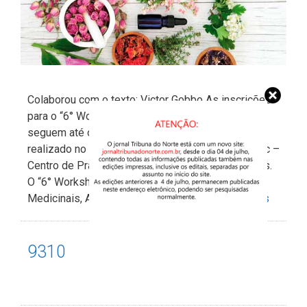
Colaborou com o texto: Victor Gobbo As inscrições
para o “6° Workshop do Cpic” estão abertas e
seguem até o dia 15 de agosto. O encontro será
realizado no dia 22 de agosto, no auditório do Cpic –
Centro de Práticas Integrativas e Complementares.
O “6° Workshop de Políticas Públicas, Plantas
Medicinais, Aromaterapia e Fitoterapia” …
Ler mais
9310