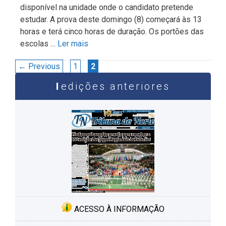
disponível na unidade onde o candidato pretende
estudar. A prova deste domingo (8) começará às 13
horas e terá cinco horas de duração. Os portões das
escolas …
Ler mais
Navegação
Page
Page
←
Previous
1
2
de
edições anteriores
post
ACESSO À INFORMAÇÃO