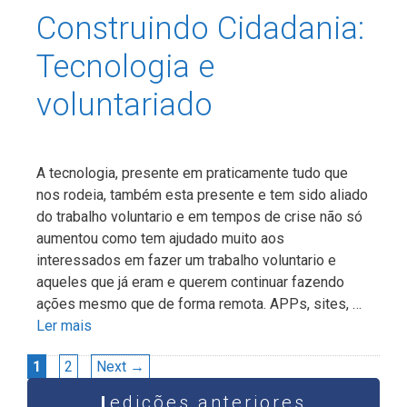
Construindo Cidadania:
Tecnologia e
voluntariado
A tecnologia, presente em praticamente tudo que
nos rodeia, também esta presente e tem sido aliado
do trabalho voluntario e em tempos de crise não só
aumentou como tem ajudado muito aos
interessados em fazer um trabalho voluntario e
aqueles que já eram e querem continuar fazendo
ações mesmo que de forma remota. APPs, sites, …
Ler mais
Navegação
Page
Page
1
2
Next
→
de
edições anteriores