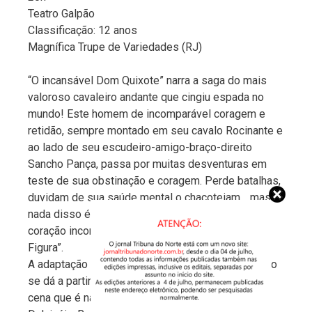
Teatro Galpão
Classificação: 12 anos
Magnífica Trupe de Variedades (RJ)
“O incansável Dom Quixote” narra a saga do mais
valoroso cavaleiro andante que cingiu espada no
mundo! Este homem de incomparável coragem e
retidão, sempre montado em seu cavalo Rocinante e
ao lado de seu escudeiro-amigo-braço-direito
Sancho Pança, passa por muitas desventuras em
teste de sua obstinação e coragem. Perde batalhas,
duvidam de sua saúde mental o chacoteiam… mas
nada disso é páreo para a mente inquieta e o
coração incomensurável do “Cavaleiro da Triste
Figura”.
A adaptação do romance de Cervantes para o palco
se dá a partir da performance de um único ator em
cena que é narrador, Dom Quixote, Sancho Pança,