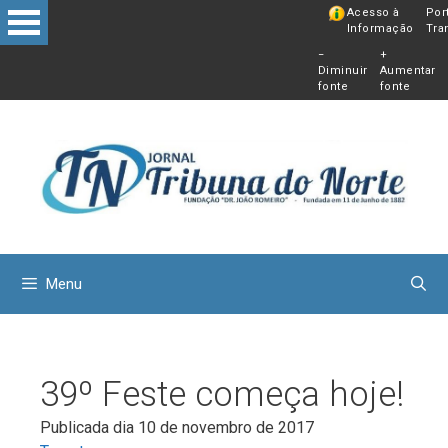
Pular
Acesso à
Por
Informação
Tra
para
−
+
o
Diminuir
Aumentar
conteú
fonte
fonte
Menu
39º Feste começa hoje!
Publicada dia 10 de novembro de 2017