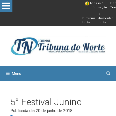
Pular
Acesso à
Por
Informação
Tra
para
−
+
o
Diminuir
Aumentar
conteú
fonte
fonte
Menu
5° Festival Junino
Publicada dia 20 de junho de 2018