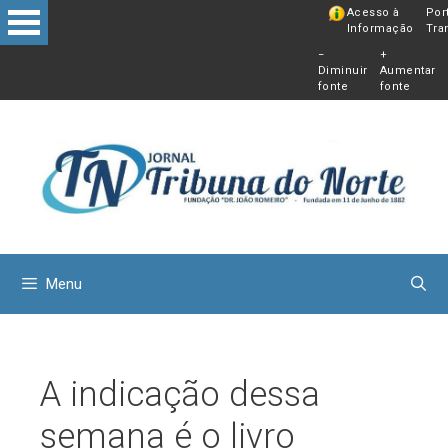
Pular
Acesso à
Por
Informação
Tra
para
−
+
o
Diminuir
Aumentar
conteú
fonte
fonte
Menu
A indicação dessa
semana é o livro