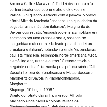
Arminda Goffi e Maria José Taddei descerraram “a
cortina tricolor que cobria a efígie da excelsa
Rainha”. Foi quando, estando com a palavra, o orador
oficial Alfredo Machado “enalteceu as qualidades da
augusta rainha mãe dos italianos”, Margherita de
Savoia, cujo retrato, “enquadrado em rica moldura era
encimado por uma grande estrela, rodeado de
margaridas multicores e ladeado pelas bandeiras
brasileira e italiana”, notando-se ainda “as bandeiras
paulista, francesa, espanhola, norte-americana, turca,
alemã, inglesa, russa e outras.” O retrato trazia a
seguinte dedicatória escrita pela própria rainha: “Alla
Societá Italiana de Beneficenza e Mutuo Soccorro
Margherita di Savoia in Pindamonhangaba.
Margherita
Stupinige, 10 Luglio 1908.”
Diante do retrato da rainha, o orador Alfredo
Machado ainda pediu à colonia italiana de
Pindamonhangaba que “…debaixo daquele augusto