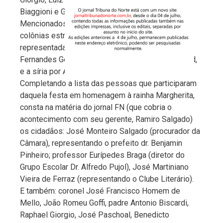
Biaggioni e Giuseppe Lapomo.
Mencionados também os representantes das
colônias estrangeiras, sendo a portuguesa
representada pelo tenente-coronel Antonio
Fernandes Gondiães; a francesa por Júlio Correard,
e a síria por Alexandre Muassab.
Completando a lista das pessoas que participaram
daquela festa em homenagem à rainha Margherita,
consta na matéria do jornal FN (que cobria o
acontecimento com seu gerente, Ramiro Salgado)
os cidadãos: José Monteiro Salgado (procurador da
Câmara), representando o prefeito dr. Benjamin
Pinheiro; professor Eurípedes Braga (diretor do
Grupo Escolar Dr. Alfredo Pujol), José Martiniano
Vieira de Ferraz (representando o Clube Literário).
E também: coronel José Francisco Homem de
Mello, João Romeu Goffi, padre Antonio Biscardi,
Raphael Giorgio, José Paschoal, Benedicto