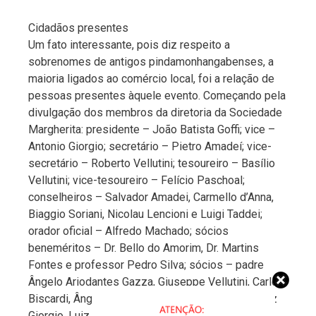
Cidadãos presentes
Um fato interessante, pois diz respeito a
sobrenomes de antigos pindamonhangabenses, a
maioria ligados ao comércio local, foi a relação de
pessoas presentes àquele evento. Começando pela
divulgação dos membros da diretoria da Sociedade
Margherita: presidente – João Batista Goffi; vice –
Antonio Giorgio; secretário – Pietro Amadeí; vice-
secretário – Roberto Vellutini; tesoureiro – Basílio
Vellutini; vice-tesoureiro – Felício Paschoal;
conselheiros – Salvador Amadei, Carmello d’Anna,
Biaggio Soriani, Nicolau Lencioni e Luigi Taddei;
orador oficial – Alfredo Machado; sócios
beneméritos – Dr. Bello do Amorim, Dr. Martins
Fontes e professor Pedro Silva; sócios – padre
Ângelo Ariodantes Gazza, Giuseppe Vellutini, Carlos
Biscardi, Ângelo Zan, Braz de Gouvêa Giudice, Luiz
Giorgio, Luiz Ferrari, Caetano Andreolli, Urbano