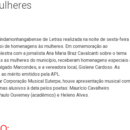
lheres
ndamonhangabense de Letras realizada na noite de sexta-feira
, foi de homenagens às mulheres. Em comemoração ao
estra com a jornalista Ana Maria Braz Cavalcanti sobre o tema
odas as mulheres do município, receberam homenagens especiais
lgado Marcondes, e a vereadora local, Gislene Cardoso. As
ao mérito emitidos pela APL.
lar Corporação Musical Euterpe, houve apresentação musical co
as alusivos à data pelos poetas: Maurício Cavalheiro
Paulo Ouverney (acadêmico) e Heleno Alves.