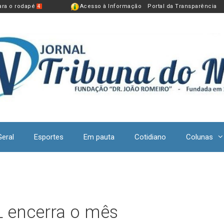
para o rodapé
Acesso à Informação
Portal da Transparência
4
Geral
Esportes
Em pauta
Cotidiano
Colunas
PL encerra o mês