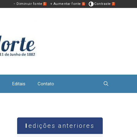
− Diminuir fonte
+ Aumentar fonte
Contraste
5
6
7
Editais
Contato
edições anteriores