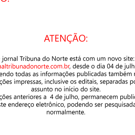
»
Imagens: Portal R3