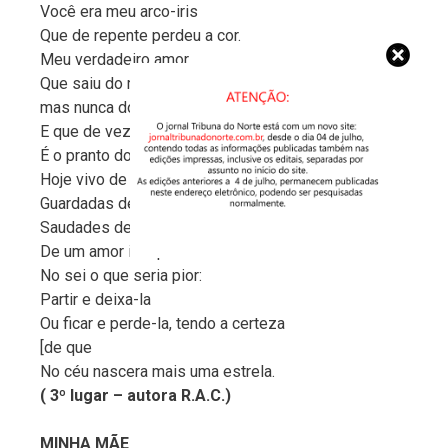
Você era meu arco-iris
Que de repente perdeu a cor.
Meu verdadeiro amor
Que saiu do meu cotidiano
mas nunca dos meus pensamentos.
E que de vez em quando,
É o pranto dos meus lamentos.
Hoje vivo de recordações
Guardadas dentro do meu coração.
Saudades de alguém amável.
De um amor inexplicável.
No sei o que seria pior:
Partir e deixa-la
Ou ficar e perde-la, tendo a certeza
[de que
No céu nascera mais uma estrela.
( 3º lugar – autora R.A.C.)
MINHA MÃE