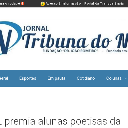
para o rodapé
Acesso à Informação
Portal da Transparência
4
Geral
Esportes
Em pauta
Cotidiano
Colunas
PL premia alunas poetisas da