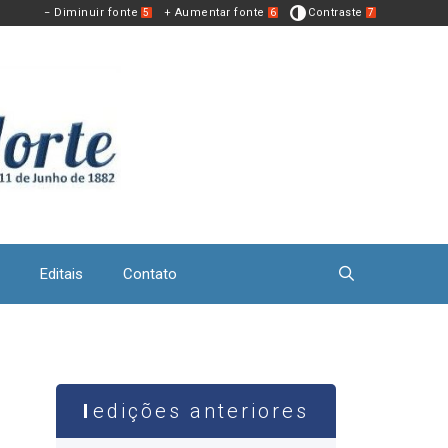
− Diminuir fonte
+ Aumentar fonte
Contraste
5
6
7
Editais
Contato
edições anteriores