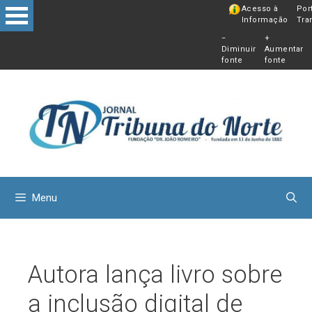
Pular
Acesso à
Por
Informação
Tra
para
−
+
o
Diminuir
Aumentar
conteú
fonte
fonte
Menu
Autora lança livro sobre
a inclusão digital de