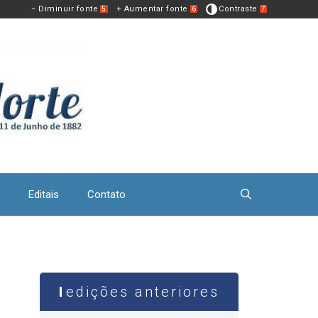
− Diminuir fonte
+ Aumentar fonte
Contraste
5
6
7
Editais
Contato
edições anteriores