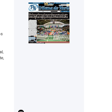
os
l,
te,