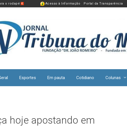
para o rodapé
Acesso à Informação
Portal da Transparência
4
Geral
Esportes
Em pauta
Cotidiano
Colunas
ça hoje apostando em