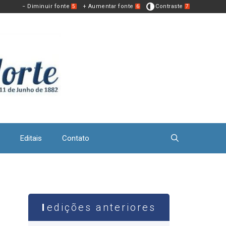
− Diminuir fonte
+ Aumentar fonte
Contraste
5
6
7
Editais
Contato
edições anteriores