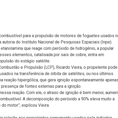
 combustível para a propulsão de motores de foguetes usados n
 autoria do Instituto Nacional de Pesquisas Espaciais (Inpe).
 etanolamina que reage com peróxido de hidrogênio, a popular
esses elementos, catalisada por sais de cobre, entra em
ulsão do estágio satélite.
ombustão e Propulsão (LCP), Ricardo Vieira, o propelente pode
sados na transferência de órbita de satélites, ou nos últimos
ma reação hipergólica, que gera ignição espontaneamente apena
presença de fontes externas para a ignição.
nessa reação. Com ele, o atraso de ignição é bem menor, aumen
ombustível. A decomposição do peróxido a 90% eleva muito a
 do motor”, explicou Vieira.
em relação aos propelentes comumente usados pela indústria