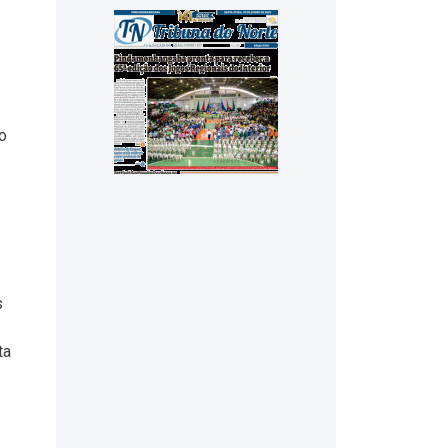
o
s
ta