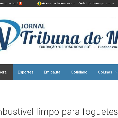
para o rodapé
Acesso à Informação
Portal da Transparência
4
Geral
Esportes
Em pauta
Cotidiano
Colunas
bustível limpo para foguetes