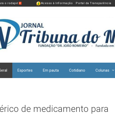
para o rodapé
Acesso à Informação
Portal da Transparência
4
Geral
Esportes
Em pauta
Cotidiano
Colunas
nérico de medicamento para