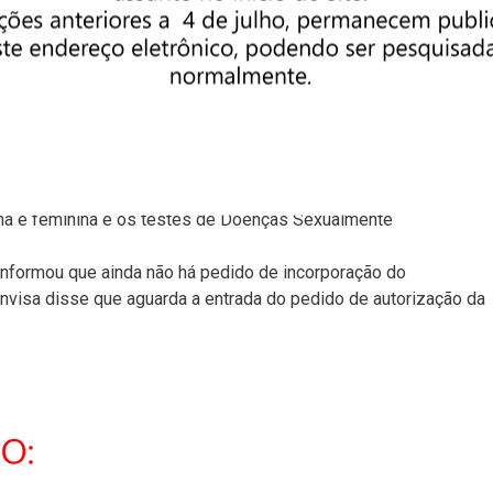
ibuída pelo SUS e parte será destinada a pacientes fora do SUS
vos, o governo contribuir para isso e a população privada ter
conjunta”, afirmou o executivo da indústria farmacêutica. Sua
o genérico em menos de um ano.
s métodos de prevenção já estabelecidos, mas se somar aos
na e feminina e os testes de Doenças Sexualmente
informou que ainda não há pedido de incorporação do
nvisa disse que aguarda a entrada do pedido de autorização da