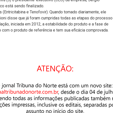
co está sendo finalizado.
 (Entricitabina e Tenofovir). Quando tomado diariamente, ele
ngioni disse que já foram cumpridas todas as etapas do processo
ação, iniciada em 2012, a estabilidade do produto e a fase de
 com o produto de referência e tem sua eficácia comprovada.
tra em média 40 mil novos casos da doença por ano. As principai
 com homens e usuários de drogas injetáveis. “Esse grupo de
s”, comentou Frangioni. Com o genérico do Truvada, a ideia da
rupo de risco, além de profissionais do sexo, para evitar o
arão de tratamento pelo resto da vida.
trair o vírus e ter de tomar remédio pelo resto da vida. Isso se
e, hoje tem muita gente que não faz sexo seguro e imagina que 
o de pegar a doença, sabendo que tem um tratamento, mas não sa
 essa ferramenta a mais para os desavisados se conscientizare