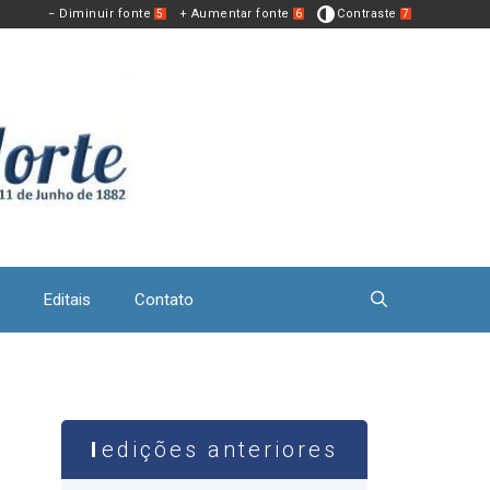
− Diminuir fonte
+ Aumentar fonte
Contraste
5
6
7
Editais
Contato
edições anteriores