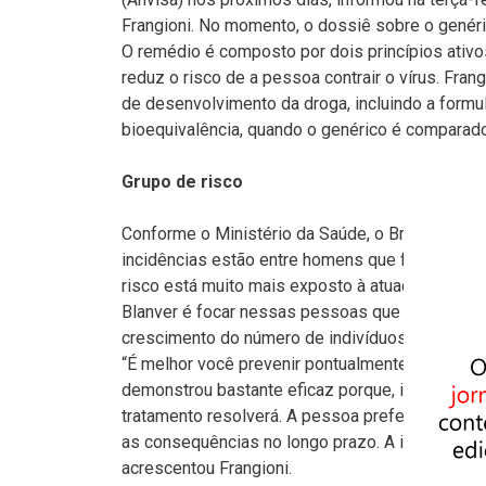
Frangioni. No momento, o dossiê sobre o genéri
O remédio é composto por dois princípios ativos
reduz o risco de a pessoa contrair o vírus. Fra
de desenvolvimento da droga, incluindo a formul
bioequivalência, quando o genérico é comparado
Grupo de risco
Conforme o Ministério da Saúde, o Brasil regis
incidências estão entre homens que fazem sexo
risco está muito mais exposto à atuação do víru
Blanver é focar nessas pessoas que compõem o g
crescimento do número de indivíduos que precis
“É melhor você prevenir pontualmente do que con
demonstrou bastante eficaz porque, infelizment
tratamento resolverá. A pessoa prefere o risc
as consequências no longo prazo. A ideia é dar
acrescentou Frangioni.