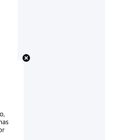
s
o
be
m”,