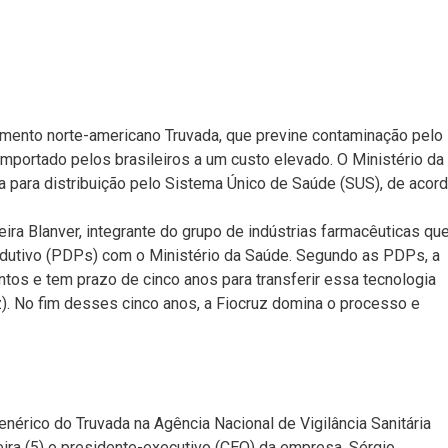
amento norte-americano Truvada, que previne contaminação pelo
 importado pelos brasileiros a um custo elevado. O Ministério da
para distribuição pelo Sistema Único de Saúde (SUS), de acor
ira Blanver, integrante do grupo de indústrias farmacêuticas qu
dutivo (PDPs) com o Ministério da Saúde. Segundo as PDPs, a
tos e tem prazo de cinco anos para transferir essa tecnologia
z). No fim desses cinco anos, a Fiocruz domina o processo e
enérico do Truvada na Agência Nacional de Vigilância Sanitária
eira (5) o presidente-executivo (CEO) da empresa, Sérgio