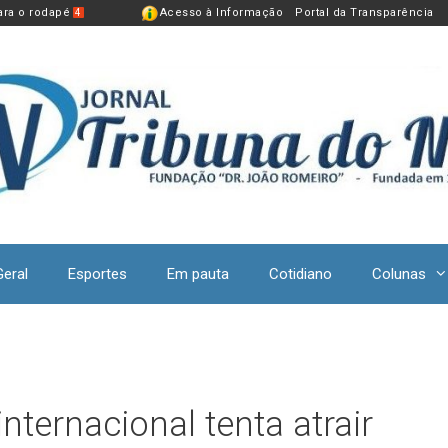
para o rodapé
Acesso à Informação
Portal da Transparência
4
Geral
Esportes
Em pauta
Cotidiano
Colunas
nternacional tenta atrair