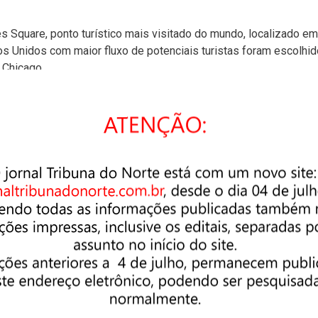
s Square, ponto turístico mais visitado do mundo, localizado em
s Unidos com maior fluxo de potenciais turistas foram escolhi
 Chicago.
s internacionais de Vancouver e Toronto. Na Austrália, estão no
 no aeroporto de Tóquio. No total, o potencial estimado de impac
 revistas de bordo das principais companhias aéreas dos país
7 milhões de passageiros.
lizadas em parceria com o Ministério das Relações Exteriores,
ca (Japão, Estados Unidos, Canadá e Austrália) pode gerar um
s internacionais, que devem injetar US$ 80 milhões na economia
esperados para os Jogos (entre 300 mil e 500 mil pessoas), a
asil, de acordo com a Organização Mundial do Turismo.