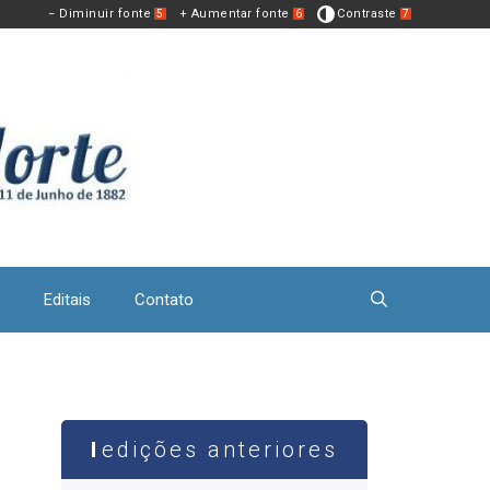
− Diminuir fonte
+ Aumentar fonte
Contraste
5
6
7
Editais
Contato
edições anteriores