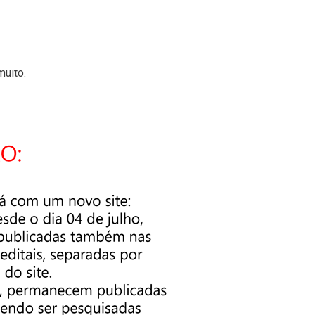
ue não pensaram em uma ação turística forte antes dos jogos? 
em eventos como Copa do Mundo e Olimpíadas? São realizações
una entre os dois eventos? E o restante do ano?
muito.