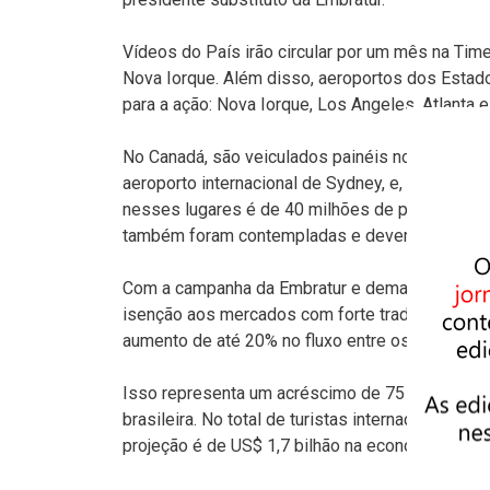
Vídeos do País irão circular por um mês na Time
Nova Iorque. Além disso, aeroportos dos Estado
para a ação: Nova Iorque, Los Angeles, Atlanta e
No Canadá, são veiculados painéis nos aeroporto
aeroporto internacional de Sydney, e, no Japão,
nesses lugares é de 40 milhões de pessoas. As
também foram contempladas e devem alcançar 
Com a campanha da Embratur e demais ações rea
isenção aos mercados com forte tradição olímpi
aumento de até 20% no fluxo entre os destinos.
Isso representa um acréscimo de 75 mil turista
brasileira. No total de turistas internacionais 
projeção é de US$ 1,7 bilhão na economia do Br