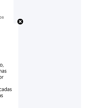
dos
tos
es
 a