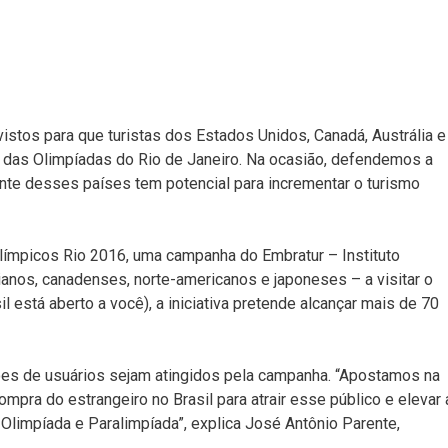
stos para que turistas dos Estados Unidos, Canadá, Austrália e
o das Olimpíadas do Rio de Janeiro. Na ocasião, defendemos a
ente desses países tem potencial para incrementar o turismo
límpicos Rio 2016, uma campanha do Embratur – Instituto
ianos, canadenses, norte-americanos e japoneses – a visitar o
il está aberto a você), a iniciativa pretende alcançar mais de 70
hões de usuários sejam atingidos pela campanha. “Apostamos na
ompra do estrangeiro no Brasil para atrair esse público e elevar 
 Olimpíada e Paralimpíada”, explica José Antônio Parente,