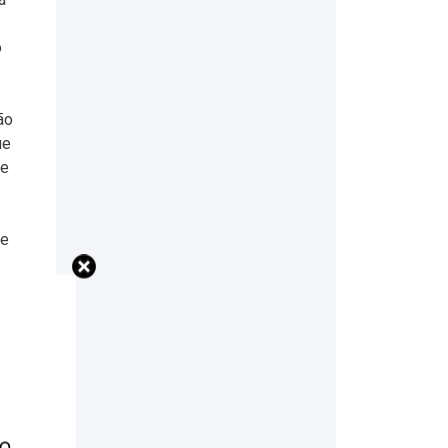
o
ão
ue
se
de