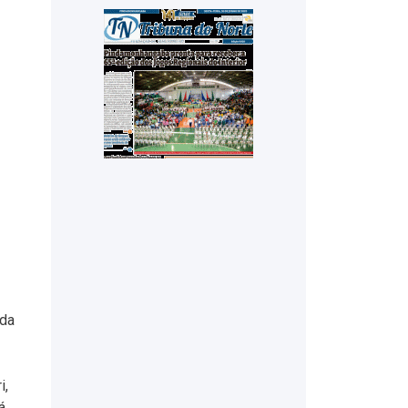
ada
i,
á