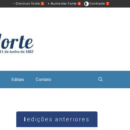
− Diminuir fonte
+ Aumentar fonte
Contraste
5
6
7
Editais
Contato
edições anteriores