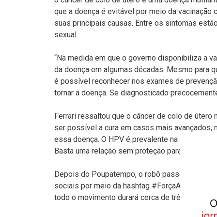
que a doença é evitável por meio da vacinação c
suas principais causas. Entre os sintomas estã
sexual.
“Na medida em que o governo disponibiliza a v
da doença em algumas décadas. Mesmo para que
é possível reconhecer nos exames de prevenção
tornar a doença. Se diagnosticado precocemente
Ferrari ressaltou que o câncer de colo de útero
ser possível a cura em casos mais avançados, n
essa doença. O HPV é prevalente na população 
Basta uma relação sem proteção para adquirir o 
Depois do Poupatempo, o robô passeará pelas e
sociais por meio da hashtag #ForçaAmiga. Out
todo o movimento durará cerca de três meses.