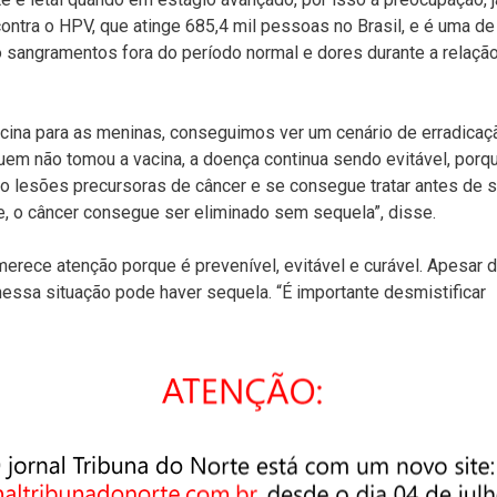
ontra o HPV, que atinge 685,4 mil pessoas no Brasil, e é uma de
o sangramentos fora do período normal e dores durante a relaçã
acina para as meninas, conseguimos ver um cenário de erradicaç
m não tomou a vacina, a doença continua sendo evitável, porq
 lesões precursoras de câncer e se consegue tratar antes de 
, o câncer consegue ser eliminado sem sequela”, disse.
 merece atenção porque é prevenível, evitável e curável. Apesar 
essa situação pode haver sequela. “É importante desmistificar
e não é uma doença de quem não se cuida ou tem maus hábitos.
HPV. Temos que trabalhar para erradicar a doença”.
stações do metrô e, em seguida, dará lugar a ação nas redes
ras unidades do Poupatempo também devem receber o robô. Ao