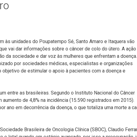
ro
em às unidades do Poupatempo Sé, Santo Amaro e Itaquera vão
que vai dar informações sobre o câncer de colo do útero. A ação
ão da sociedade e dar voz às mulheres que enfrentam a doença.
nizado por sociedades médicas, especialistas e organizações
o objetivo de estimular o apoio à pacientes com a doença e
um entre as brasileiras. Segundo o Instituto Nacional do Câncer
 aumento de 4,8% na incidência (15.590 registrados em 2015).
or ano em decorrência da doença, o que totaliza uma morte a c
ciedade Brasileira de Oncologia Clínica (SBOC), Claudio Ferrar
e e letal quando em estágio avançado, por isso a preocupação, j