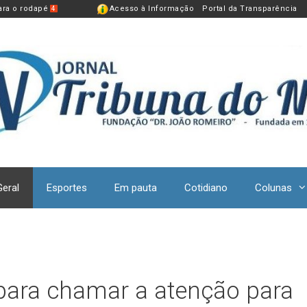
para o rodapé
Acesso à Informação
Portal da Transparência
4
Geral
Esportes
Em pauta
Cotidiano
Colunas
ara chamar a atenção para