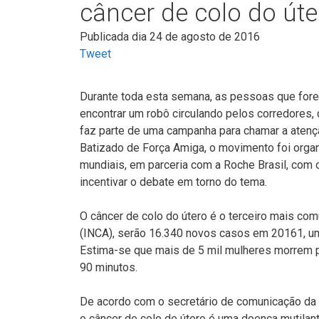
câncer de colo do úte
Publicada dia 24 de agosto de 2016
Tweet
Durante toda esta semana, as pessoas que for
encontrar um robô circulando pelos corredores, 
faz parte de uma campanha para chamar a atenç
Batizado de Força Amiga, o movimento foi orga
mundiais, em parceria com a Roche Brasil, com 
incentivar o debate em torno do tema.
O câncer de colo do útero é o terceiro mais com
(INCA), serão 16.340 novos casos em 20161, um
Estima-se que mais de 5 mil mulheres morrem p
90 minutos.
De acordo com o secretário de comunicação da So
o câncer de colo de útero é uma doença mutilant